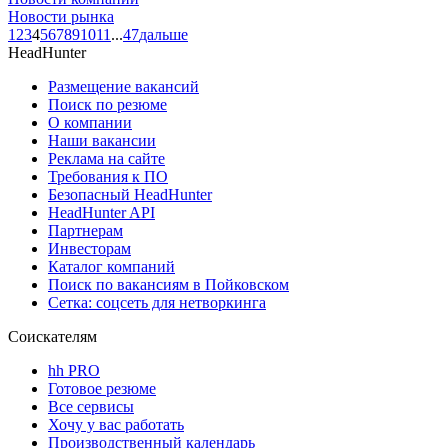
Новости рынка
1
2
3
4
5
6
7
8
9
10
11
...
47
дальше
HeadHunter
Размещение вакансий
Поиск по резюме
О компании
Наши вакансии
Реклама на сайте
Требования к ПО
Безопасный HeadHunter
HeadHunter API
Партнерам
Инвесторам
Каталог компаний
Поиск по вакансиям в Пойковском
Сетка: соцсеть для нетворкинга
Соискателям
hh PRO
Готовое резюме
Все сервисы
Хочу у вас работать
Производственный календарь