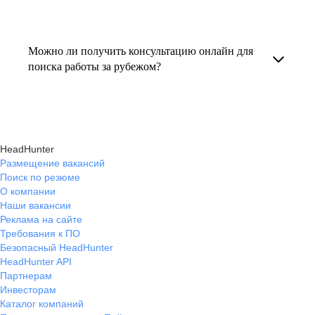
резюме под международные стандарты
текущем месте работы и о том, кому он будет
Профессиональная помощь в поиске работы
и рекомендации по прохождению интервью.
полезен, с какими запросами работает.
за границей включает подготовку резюме
Можно ли получить консультацию онлайн для
Вы точно найдёте того, кто вам нужен!
на иностранном языке, подбор вакансий,
поиска работы за рубежом?
адаптацию к международному рынку труда
Да, карьерные эксперты hh.ru оказывают
и советы по успешному трудоустройству.
помощь в поиске работы за границей онлайн,
помогая выбрать страну, вакансию, а также
HeadHunter
эффективно пройти все этапы собеседования.
Размещение вакансий
Поиск по резюме
О компании
Наши вакансии
Реклама на сайте
Требования к ПО
Безопасный HeadHunter
HeadHunter API
Партнерам
Инвесторам
Каталог компаний