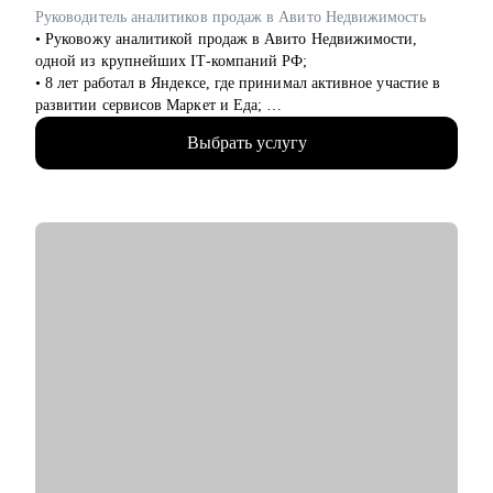
аналитика
Руководитель аналитиков продаж в Авито Недвижимость
• Руковожу аналитикой продаж в Авито Недвижимости,
одной из крупнейших IT-компаний РФ;
• 8 лет работал в Яндексе, где принимал активное участие в
развитии сервисов Маркет и Еда;
• Выступаю спикером и ментором на крупнейших онлайн-
Выбрать услугу
курсах (Skillfactory и другие);
• Живу в Испании и успешно работаю удаленно;
• Провел десятки собеседований с аналитиками, знаю, как
попасть в топовую IT-компанию и получить новый грейд;
• Умею совмещать работу и жизнь: увлекаюсь авиацией и
прохожу обучение для получения лицензии частого пилота;
• Проведу консультацию понятно, доступно и в дружеской
форме. Заряд мотивации и четкого понимания плана действия
гарантирован :)
С чем помогу:
• Подготовиться к отбору в компанию мечты (от составления
резюме, до прохождения собеседования);
• Подготовиться к Performance Review и получить
долгожданное повышение внутри компании;
• Выстроить план повышения своих навыков и компетенций;