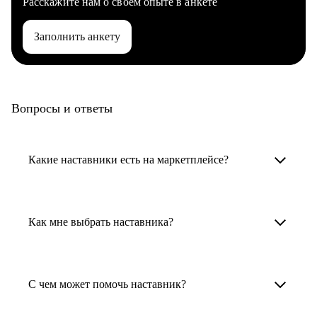
Расскажите нам о своем опыте в анкете
Заполнить анкету
Вопросы и ответы
Какие наставники есть на маркетплейсе?
Карьерные наставники — это HR-
специалисты, карьерные консультанты,
Как мне выбрать наставника?
психологи, резюмерайтеры и менторы.
Умный поиск поможет в три клика выбрать
Менторы работают в ИТ, дизайне, других
наставника для достижения вашей цели.
С чем может помочь наставник?
узкоспециализированных сферах. Они
помогут прокачать навыки, построить