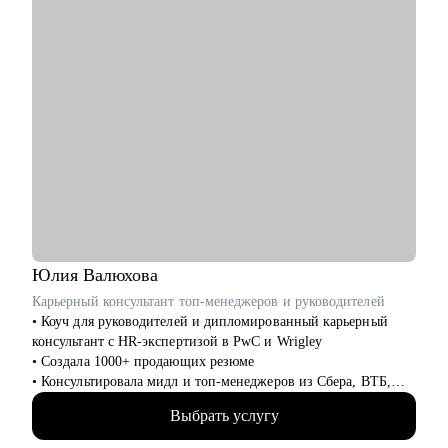
• Поддержу на всех этапах поиска работы и переговоров с
компанией (включая обсуждение зарплаты).
Кому могу помочь:
• Всем специалистам в сфере ИТ и маркетинга, кто хочет
строить карьеру за рубежом
• Руководителям и тем, кто хочет дорасти до управленческих
позиций
Юлия
Валюхова
Карьерный консультант топ-менеджеров и руководителей
• Коуч для руководителей и дипломированный карьерный
консультант с HR-экспертизой в PwC и Wrigley
• Создала 1000+ продающих резюме
• Консультировала мидл и топ-менеджеров из Сбера, ВТБ,
Газпрома, РЖД, Минстроя РФ
Выбрать услугу
• Глубоко знаю систему отбора в российских компаниях и
требования работодателей