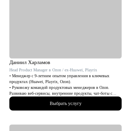
Даниил
Харламов
Head Product Manager в Ozon / ex-Huawei, Playrix
• Менеджер с 9-летним опытом управления в ключевых
продуктах (Huawei, Playrix, Ozon).
• Руковожу командой продуктовых менеджеров в Ozon.
Развиваю веб-сервисы, внутренние продукты, чат-боты с
применением LLM.
Выбрать услугу
• Внедряю использование данных, как продукт.
• Провел более 700 консультаций на карьерные и
менеджерские темы.
• Вместе с подопечными составили более 300 резюме для РФ
и Европы.