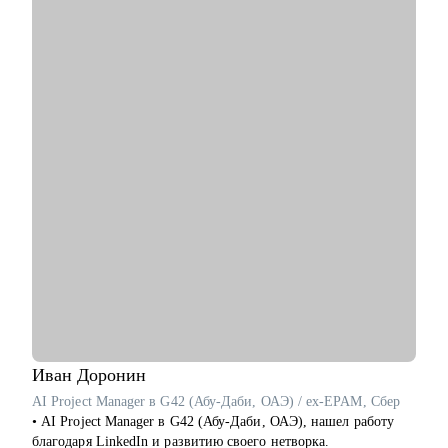
• Мои клиенты нашли работу в Авито, Яндекс, Ozon, Revolut,
Nvidia, Simple Club и др.
С чем помогу:
• с подготовкой к найму в зарубежную и российскую команду
• с переходом в IT, профориентацией и выстраиванием
карьерного плана
• консультирую команды для развития бизнесов
• с подготовкой к техническим собеседованиям.
Кому могу помочь:
• проконсультирую проджект менеджеров, продакт
менеджеров, аналитиков, дизайнеров, разработчиков.
• помогаю всем со входом в IT и геймдев по РФ и зарубежом.
Иван
Доронин
AI Project Manager в G42 (Абу-Даби, ОАЭ) / ex-EPAM, Сбер
• AI Project Manager в G42 (Абу-Даби, ОАЭ), нашел работу
благодаря LinkedIn и развитию своего нетворка.