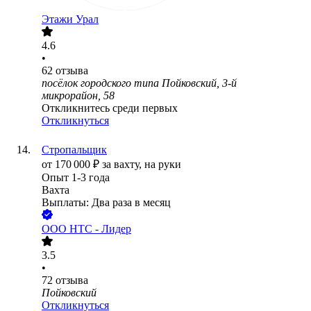
Этажи Урал
4.6
•
62
отзыва
посёлок городского типа Пойковский, 3-й
микрорайон, 58
Откликнитесь среди первых
Откликнуться
Стропальщик
от
170 000
₽
за вахту,
на руки
Опыт 1-3 года
Вахта
Выплаты: Два раза в месяц
ООО
НТС - Лидер
3.5
•
72
отзыва
Пойковский
Откликнуться